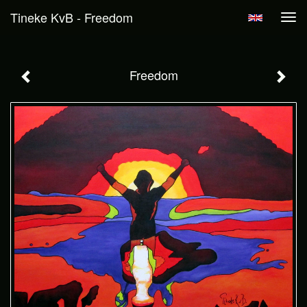
Tineke KvB - Freedom
Tog
navi
Freedom