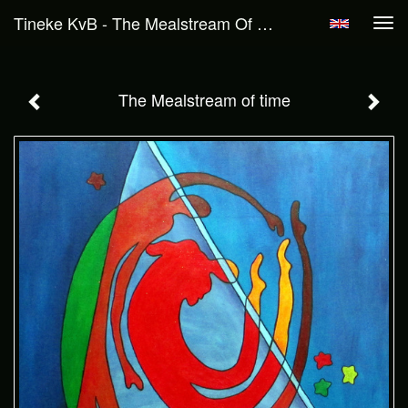
Tineke KvB - The Mealstream Of Time
Tog
navi
The Mealstream of time