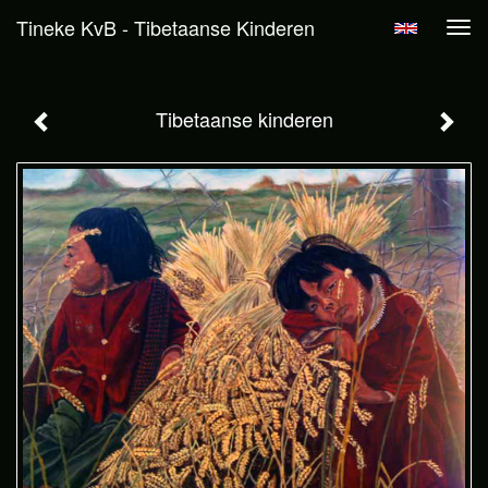
Tineke KvB - Tibetaanse Kinderen
Tog
navi
Tibetaanse kinderen